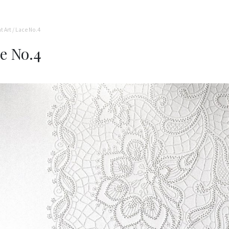
t Art
/
Lace No.4
e No.4