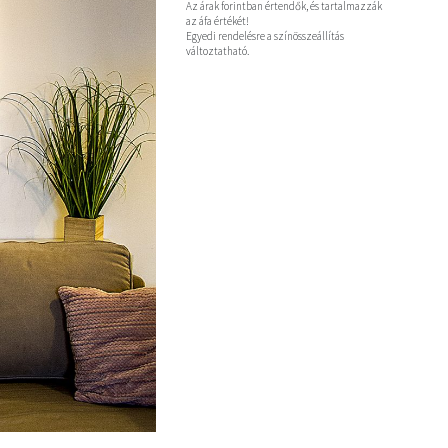
Az árak forintban értendők, és tartalmazzák
az áfa értékét!
Egyedi rendelésre a színösszeállítás
változtatható.