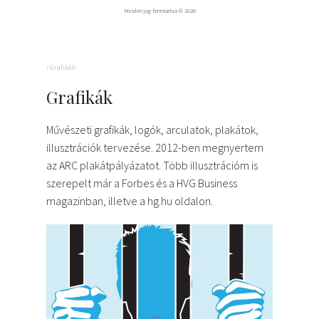
Minden jog fenntartva © 2026
/
Grafikák
Grafikák
Művészeti grafikák, logók, arculatok, plakátok,
illusztrációk tervezése. 2012-ben megnyertem
az ARC plakátpályázatot. Több illusztrációm is
szerepelt már a Forbes és a HVG Business
magazinban, illetve a hg.hu oldalon.