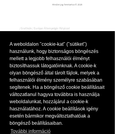
Minden jog fenntartva © 2026
/
Grafikák
/
Európai Állompolgár Pályázat
Európai Állompolgár
A weboldalon "cookie-kat" ("sütiket")
Pályázat
használunk, hogy biztonságos böngészés
mellett a legjobb felhasználói élményt
biztosíthassuk látogatóinknak. A cookie-k
olyan böngésző által tárolt fájlok, melyek a
felhasználói élmény személyre szabásában
segítenek. Ha a böngésző cookie beállításait
változatlanul hagyva továbbra is használja
weboldalunkat, hozzájárul a cookie-k
használatához. A cookie beállítások igény
esetén bármikor megváltoztathatóak a
böngésző beállításaiban.
További információ