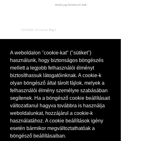
Minden jog fenntartva © 2026
/
Grafikák
/
Kinnarps Blog 2
Kinnarps Blog 2
A weboldalon "cookie-kat" ("sütiket")
használunk, hogy biztonságos böngészés
mellett a legjobb felhasználói élményt
biztosíthassuk látogatóinknak. A cookie-k
olyan böngésző által tárolt fájlok, melyek a
felhasználói élmény személyre szabásában
segítenek. Ha a böngésző cookie beállításait
változatlanul hagyva továbbra is használja
weboldalunkat, hozzájárul a cookie-k
használatához. A cookie beállítások igény
esetén bármikor megváltoztathatóak a
böngésző beállításaiban.