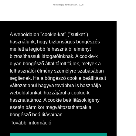
Minden jog fenntartva © 2026
/
Grafikák
/
Szelindi Károly borosüveg tervek
A weboldalon "cookie-kat" ("sütiket")
Szelindi Károly borosüveg
használunk, hogy biztonságos böngészés
tervek
mellett a legjobb felhasználói élményt
biztosíthassuk látogatóinknak. A cookie-k
olyan böngésző által tárolt fájlok, melyek a
felhasználói élmény személyre szabásában
segítenek. Ha a böngésző cookie beállításait
változatlanul hagyva továbbra is használja
weboldalunkat, hozzájárul a cookie-k
használatához. A cookie beállítások igény
esetén bármikor megváltoztathatóak a
böngésző beállításaiban.
További információ