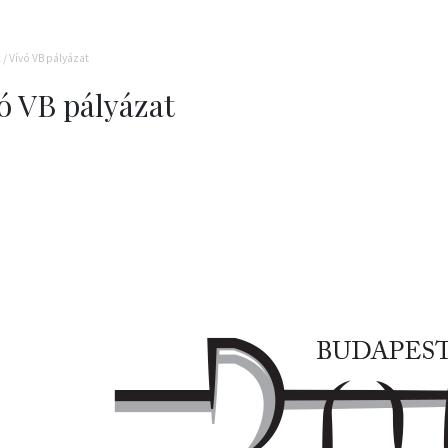
k
/
Vívó VB pályázat
ó VB pályázat