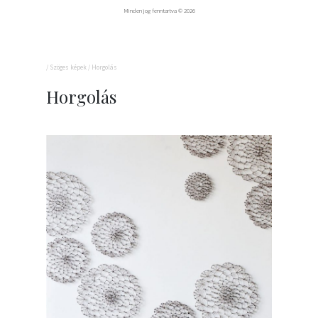
Minden jog fenntartva © 2026
/
Szöges képek
/
Horgolás
Horgolás