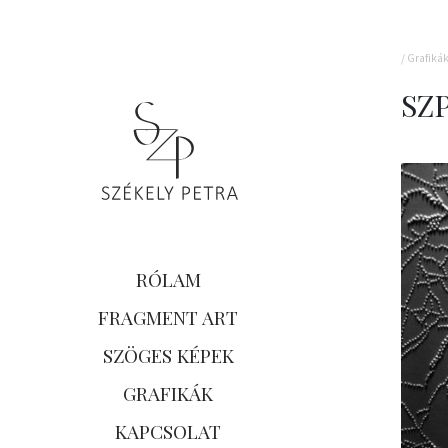
/
Grafiká
SZ
RÓLAM
FRAGMENT ART
SZÖGES KÉPEK
GRAFIKÁK
KAPCSOLAT