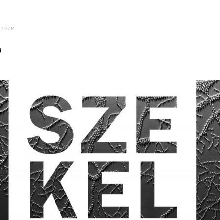
k
/
SZP
P