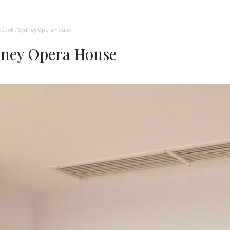
képek
/
Sydney Opera House
ney Opera House